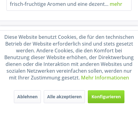
frisch-fruchtige Aromen und eine dezent...
mehr
Service Hotline
Diese Website benutzt Cookies, die für den technischen
Betrieb der Website erforderlich sind und stets gesetzt
Shop Service
werden. Andere Cookies, die den Komfort bei
Benutzung dieser Website erhöhen, der Direktwerbung
Informationen
dienen oder die Interaktion mit anderen Websites und
sozialen Netzwerken vereinfachen sollen, werden nur
mit Ihrer Zustimmung gesetzt.
Mehr Informationen
Handel mit BIO-Weinen
kontrolliert und zertifiziert
durch DE-ÖKO-009
Ablehnen
Alle akzeptieren
Konfigurieren