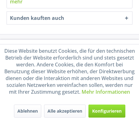
mehr
Kunden kauften auch
Service Hotline
Diese Website benutzt Cookies, die für den technischen
Betrieb der Website erforderlich sind und stets gesetzt
Shop Service
werden. Andere Cookies, die den Komfort bei
Benutzung dieser Website erhöhen, der Direktwerbung
Informationen
dienen oder die Interaktion mit anderen Websites und
sozialen Netzwerken vereinfachen sollen, werden nur
mit Ihrer Zustimmung gesetzt.
Mehr Informationen
Handel mit BIO-Weinen
kontrolliert und zertifiziert
durch DE-ÖKO-009
Ablehnen
Alle akzeptieren
Konfigurieren