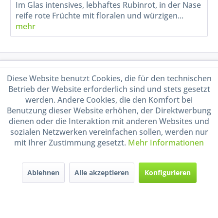
Im Glas intensives, lebhaftes Rubinrot, in der Nase
reife rote Früchte mit floralen und würzigen...
mehr
Service Hotline
Diese Website benutzt Cookies, die für den technischen
Betrieb der Website erforderlich sind und stets gesetzt
Shop Service
werden. Andere Cookies, die den Komfort bei
Benutzung dieser Website erhöhen, der Direktwerbung
Informationen
dienen oder die Interaktion mit anderen Websites und
sozialen Netzwerken vereinfachen sollen, werden nur
mit Ihrer Zustimmung gesetzt.
Mehr Informationen
Handel mit BIO-Weinen
kontrolliert und zertifiziert
durch DE-ÖKO-009
Ablehnen
Alle akzeptieren
Konfigurieren