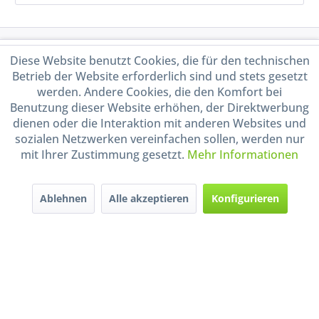
Service Hotline
Diese Website benutzt Cookies, die für den technischen
Betrieb der Website erforderlich sind und stets gesetzt
Shop Service
werden. Andere Cookies, die den Komfort bei
Benutzung dieser Website erhöhen, der Direktwerbung
dienen oder die Interaktion mit anderen Websites und
Informationen
sozialen Netzwerken vereinfachen sollen, werden nur
mit Ihrer Zustimmung gesetzt.
Mehr Informationen
Handel mit BIO-Weinen
kontrolliert und zertifiziert
durch DE-ÖKO-009
Ablehnen
Alle akzeptieren
Konfigurieren
* Alle Preise inkl. gesetzl. Mehrwertsteuer zzgl.
Versandkosten
und ggf.
Nachnahmegebühren, wenn nicht anders beschrieben