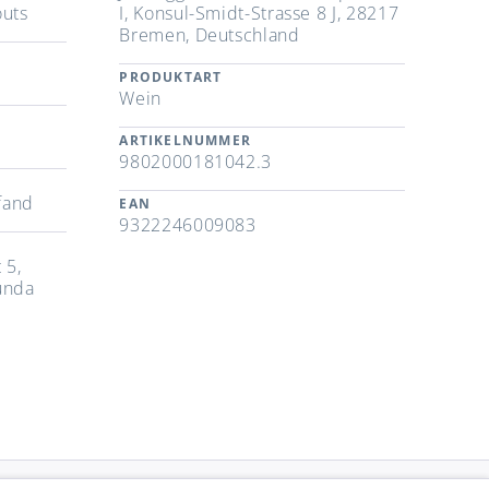
outs
I, Konsul-Smidt-Strasse 8 J, 28217
Bremen, Deutschland
PRODUKTART
Wein
ARTIKELNUMMER
9802000181042.3
fand
EAN
9322246009083
 5,
unda