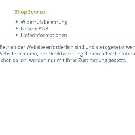
Shop Service
Widerrufsbelehrung
Unsere AGB
Lieferinformationen
Betrieb der Website erforderlich sind und stets gesetzt we
Website erhöhen, der Direktwerbung dienen oder die Inter
chen sollen, werden nur mit Ihrer Zustimmung gesetzt.
kl. gesetzl. Mehrwertsteuer zzgl.
Versandkosten
und ggf. Nachnahmegebühren, wenn nicht and
Widerruf erklären