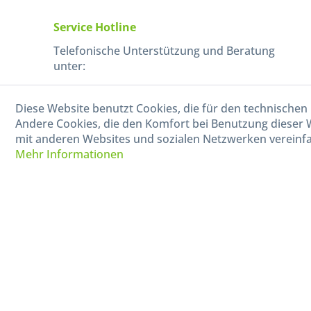
Service Hotline
Telefonische Unterstützung und Beratung
unter:
040-880 99 770
Diese Website benutzt Cookies, die für den technischen 
Mo-Fr, 09:00 - 15:00 Uhr
Andere Cookies, die den Komfort bei Benutzung dieser 
mit anderen Websites und sozialen Netzwerken vereinfa
Mehr Informationen
* Alle Preise in