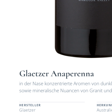
Glaetzer Anaperenna
in der Nase konzentrierte Aromen von dunk
sowie mineralische Nuancen von Granit und
HERSTELLER
HERKUN
Glaetzer
Austral