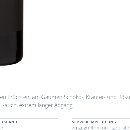
len Früchten, am Gaumen Schoko-, Kräuter- und Rös
 Rauch, extrem langer Abgang
FTSLAND
SERVIEREMPFEHLUNG
ien
zu gegrilltem und gebrat