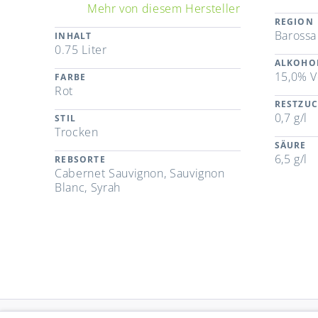
Mehr von diesem Hersteller
REGION
Barossa
INHALT
0.75 Liter
ALKOHO
15,0% V
FARBE
Rot
RESTZU
0,7 g/l
STIL
Trocken
SÄURE
6,5 g/l
REBSORTE
Cabernet Sauvignon, Sauvignon
Blanc, Syrah