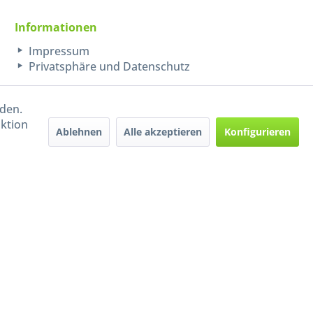
Informationen
Impressum
Privatsphäre und Datenschutz
rden.
aktion
Ablehnen
Alle akzeptieren
Konfigurieren
Handel mit BIO-Weinen
kontrolliert und zertifiziert
durch DE-ÖKO-009
ers beschrieben