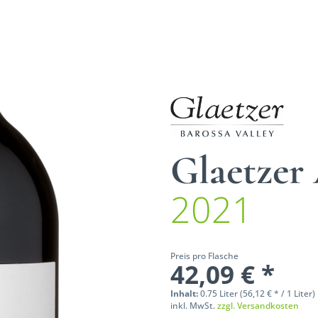
Glaetzer
2021
Preis pro Flasche
42,09 € *
Inhalt:
0.75 Liter (56,12 € * / 1 Liter)
inkl. MwSt.
zzgl. Versandkosten