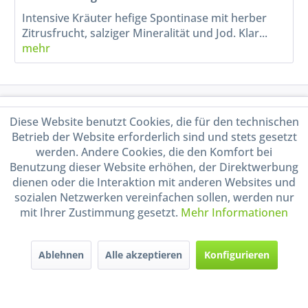
Intensive Kräuter hefige Spontinase mit herber
Zitrusfrucht, salziger Mineralität und Jod. Klar...
mehr
Service Hotline
Diese Website benutzt Cookies, die für den technischen
Betrieb der Website erforderlich sind und stets gesetzt
Shop Service
werden. Andere Cookies, die den Komfort bei
Benutzung dieser Website erhöhen, der Direktwerbung
Informationen
dienen oder die Interaktion mit anderen Websites und
sozialen Netzwerken vereinfachen sollen, werden nur
mit Ihrer Zustimmung gesetzt.
Mehr Informationen
Handel mit BIO-Weinen
kontrolliert und zertifiziert
durch DE-ÖKO-009
Ablehnen
Alle akzeptieren
Konfigurieren