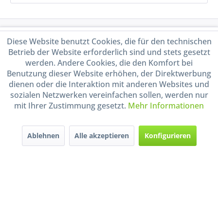
Service Hotline
Diese Website benutzt Cookies, die für den technischen
Betrieb der Website erforderlich sind und stets gesetzt
Shop Service
werden. Andere Cookies, die den Komfort bei
Benutzung dieser Website erhöhen, der Direktwerbung
dienen oder die Interaktion mit anderen Websites und
Informationen
sozialen Netzwerken vereinfachen sollen, werden nur
mit Ihrer Zustimmung gesetzt.
Mehr Informationen
Handel mit BIO-Weinen
kontrolliert und zertifiziert
durch DE-ÖKO-009
Ablehnen
Alle akzeptieren
Konfigurieren
* Alle Preise inkl. gesetzl. Mehrwertsteuer zzgl.
Versandkosten
und ggf.
Nachnahmegebühren, wenn nicht anders beschrieben