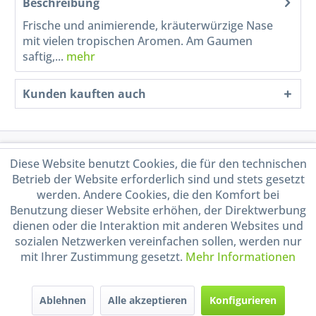
Beschreibung
Frische und animierende, kräuterwürzige Nase
mit vielen tropischen Aromen. Am Gaumen
saftig,...
mehr
Kunden kauften auch
Service Hotline
Diese Website benutzt Cookies, die für den technischen
Betrieb der Website erforderlich sind und stets gesetzt
Shop Service
werden. Andere Cookies, die den Komfort bei
Benutzung dieser Website erhöhen, der Direktwerbung
dienen oder die Interaktion mit anderen Websites und
Informationen
sozialen Netzwerken vereinfachen sollen, werden nur
mit Ihrer Zustimmung gesetzt.
Mehr Informationen
Handel mit BIO-Weinen
kontrolliert und zertifiziert
durch DE-ÖKO-009
Ablehnen
Alle akzeptieren
Konfigurieren