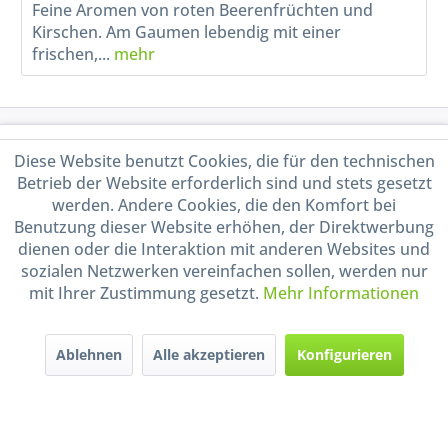
Feine Aromen von roten Beerenfrüchten und
Kirschen. Am Gaumen lebendig mit einer
frischen,...
mehr
Service Hotline
Diese Website benutzt Cookies, die für den technischen
Betrieb der Website erforderlich sind und stets gesetzt
Shop Service
werden. Andere Cookies, die den Komfort bei
Benutzung dieser Website erhöhen, der Direktwerbung
Informationen
dienen oder die Interaktion mit anderen Websites und
sozialen Netzwerken vereinfachen sollen, werden nur
mit Ihrer Zustimmung gesetzt.
Mehr Informationen
Handel mit BIO-Weinen
kontrolliert und zertifiziert
durch DE-ÖKO-009
Ablehnen
Alle akzeptieren
Konfigurieren