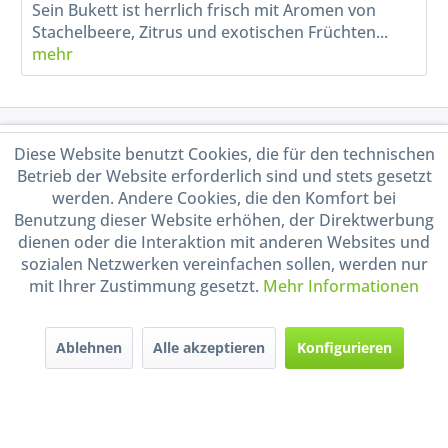
Sein Bukett ist herrlich frisch mit Aromen von
Stachelbeere, Zitrus und exotischen Früchten...
mehr
Service Hotline
Diese Website benutzt Cookies, die für den technischen
Betrieb der Website erforderlich sind und stets gesetzt
Shop Service
werden. Andere Cookies, die den Komfort bei
Benutzung dieser Website erhöhen, der Direktwerbung
dienen oder die Interaktion mit anderen Websites und
Informationen
sozialen Netzwerken vereinfachen sollen, werden nur
mit Ihrer Zustimmung gesetzt.
Mehr Informationen
Handel mit BIO-Weinen
kontrolliert und zertifiziert
durch DE-ÖKO-009
Ablehnen
Alle akzeptieren
Konfigurieren