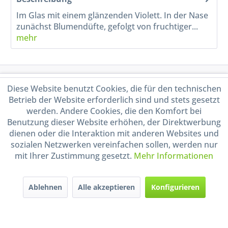
Im Glas mit einem glänzenden Violett. In der Nase
zunächst Blumendüfte, gefolgt von fruchtiger...
mehr
Service Hotline
Diese Website benutzt Cookies, die für den technischen
Betrieb der Website erforderlich sind und stets gesetzt
Shop Service
werden. Andere Cookies, die den Komfort bei
Benutzung dieser Website erhöhen, der Direktwerbung
dienen oder die Interaktion mit anderen Websites und
Informationen
sozialen Netzwerken vereinfachen sollen, werden nur
mit Ihrer Zustimmung gesetzt.
Mehr Informationen
Handel mit BIO-Weinen
kontrolliert und zertifiziert
durch DE-ÖKO-009
Ablehnen
Alle akzeptieren
Konfigurieren