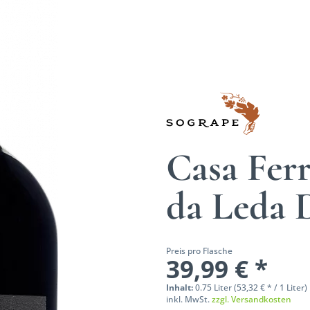
Casa Fer
da Leda
Preis pro Flasche
39,99 € *
Inhalt:
0.75 Liter (53,32 € * / 1 Liter)
inkl. MwSt.
zzgl. Versandkosten