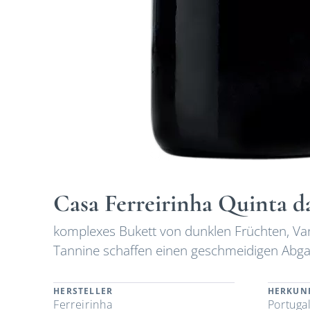
Casa Ferreirinha Quinta 
komplexes Bukett von dunklen Früchten, Van
Tannine schaffen einen geschmeidigen Abg
HERSTELLER
HERKUN
Ferreirinha
Portuga