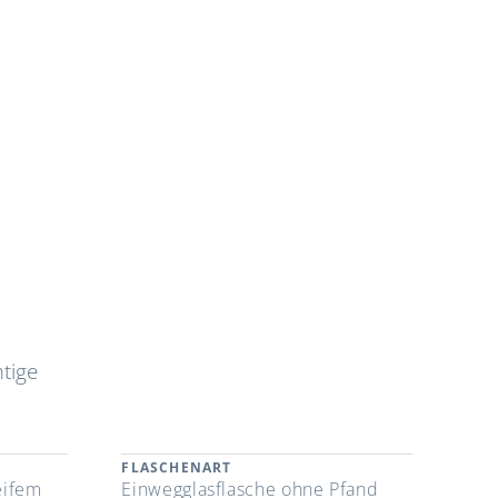
tige
FLASCHENART
eifem
Einwegglasflasche ohne Pfand