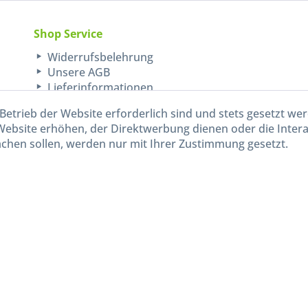
Shop Service
Widerrufsbelehrung
Unsere AGB
Lieferinformationen
Betrieb der Website erforderlich sind und stets gesetzt we
Website erhöhen, der Direktwerbung dienen oder die Inter
chen sollen, werden nur mit Ihrer Zustimmung gesetzt.
kl. gesetzl. Mehrwertsteuer zzgl.
Versandkosten
und ggf. Nachnahmegebühren, wenn nicht and
Widerruf erklären