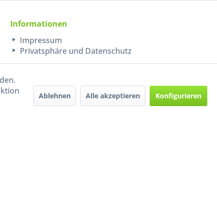
Informationen
Impressum
Privatsphäre und Datenschutz
rden.
aktion
Ablehnen
Alle akzeptieren
Konfigurieren
Handel mit BIO-Weinen
kontrolliert und zertifiziert
durch DE-ÖKO-009
ers beschrieben