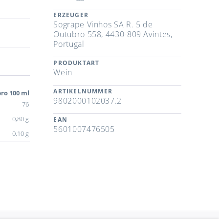
ERZEUGER
Sogrape Vinhos SA R. 5 de
Outubro 558, 4430-809 Avintes,
Portugal
PRODUKTART
Wein
ARTIKELNUMMER
ro 100 ml
9802000102037.2
76
0,80 g
EAN
5601007476505
0,10 g