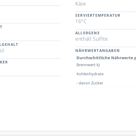
Käse
SERVIERTEMPERATUR
16°C
T
ALLERGENE
enthält Sulfite
LGEHALT
ol.
NÄHRWERTANGABEN
Durchschittliche Nährwerte p
CKER
Brennwert kJ
Kohlenhydrate
- davon Zucker