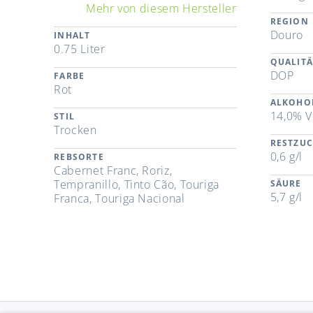
Mehr von diesem Hersteller
REGION
Douro
INHALT
0.75 Liter
QUALITÄ
DOP
FARBE
Rot
ALKOHO
14,0% V
STIL
Trocken
RESTZU
0,6 g/l
REBSORTE
Cabernet Franc, Roriz,
Tempranillo, Tinto Cão, Touriga
SÄURE
5,7 g/l
Franca, Touriga Nacional