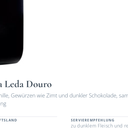
da Leda Douro
ille, Gewürzen wie Zimt und dunkler Schokolade, sam
ang
FTSLAND
SERVIEREMPFEHLUNG
l
zu dunklem Fleisch und r