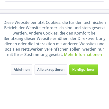
Service Hotline
Diese Website benutzt Cookies, die für den technischen
Betrieb der Website erforderlich sind und stets gesetzt
Shop Service
werden. Andere Cookies, die den Komfort bei
Benutzung dieser Website erhöhen, der Direktwerbung
Informationen
dienen oder die Interaktion mit anderen Websites und
sozialen Netzwerken vereinfachen sollen, werden nur
mit Ihrer Zustimmung gesetzt.
Mehr Informationen
Handel mit BIO-Weinen
kontrolliert und zertifiziert
durch DE-ÖKO-009
Ablehnen
Alle akzeptieren
Konfigurieren
* Alle Preise inkl. gesetzl. Mehrwertsteuer zzgl.
Versandkosten
und ggf.
Nachnahmegebühren, wenn nicht anders beschrieben