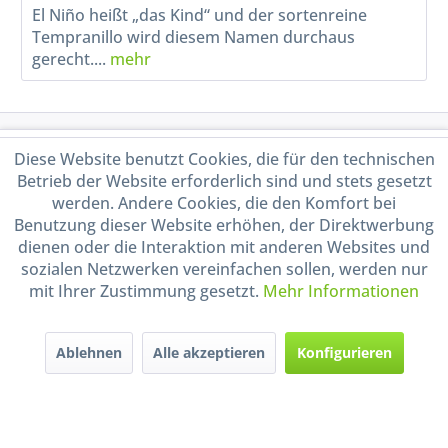
El Niño heißt „das Kind“ und der sortenreine
Tempranillo wird diesem Namen durchaus
gerecht....
mehr
Service Hotline
Diese Website benutzt Cookies, die für den technischen
Betrieb der Website erforderlich sind und stets gesetzt
Shop Service
werden. Andere Cookies, die den Komfort bei
Benutzung dieser Website erhöhen, der Direktwerbung
dienen oder die Interaktion mit anderen Websites und
Informationen
sozialen Netzwerken vereinfachen sollen, werden nur
mit Ihrer Zustimmung gesetzt.
Mehr Informationen
Handel mit BIO-Weinen
kontrolliert und zertifiziert
durch DE-ÖKO-009
Ablehnen
Alle akzeptieren
Konfigurieren