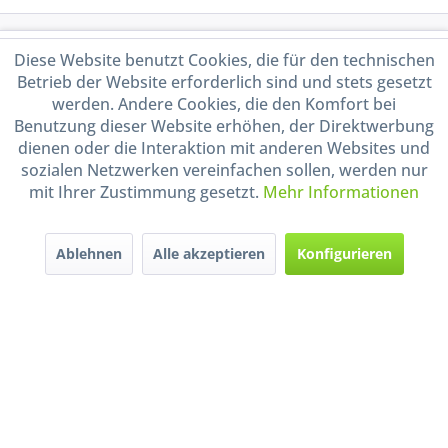
Service Hotline
Diese Website benutzt Cookies, die für den technischen
Betrieb der Website erforderlich sind und stets gesetzt
Shop Service
werden. Andere Cookies, die den Komfort bei
Benutzung dieser Website erhöhen, der Direktwerbung
dienen oder die Interaktion mit anderen Websites und
Informationen
sozialen Netzwerken vereinfachen sollen, werden nur
mit Ihrer Zustimmung gesetzt.
Mehr Informationen
Handel mit BIO-Weinen
kontrolliert und zertifiziert
durch DE-ÖKO-009
Ablehnen
Alle akzeptieren
Konfigurieren
* Alle Preise inkl. gesetzl. Mehrwertsteuer zzgl.
Versandkosten
und ggf.
Nachnahmegebühren, wenn nicht anders beschrieben
Widerruf erklären