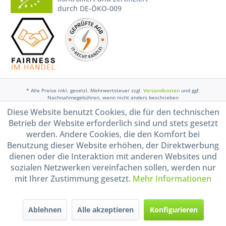
durch DE-ÖKO-009
* Alle Preise inkl. gesetzl. Mehrwertsteuer zzgl.
Versandkosten
und ggf.
Nachnahmegebühren, wenn nicht anders beschrieben
Diese Website benutzt Cookies, die für den technischen
Widerruf erklären
Betrieb der Website erforderlich sind und stets gesetzt
Gestaltung, Shop-Setup, Management & Hosting durch
Ternum Internet Services
mit
werden. Andere Cookies, die den Komfort bei
Shopware
Benutzung dieser Website erhöhen, der Direktwerbung
dienen oder die Interaktion mit anderen Websites und
sozialen Netzwerken vereinfachen sollen, werden nur
mit Ihrer Zustimmung gesetzt.
Mehr Informationen
Ablehnen
Alle akzeptieren
Konfigurieren