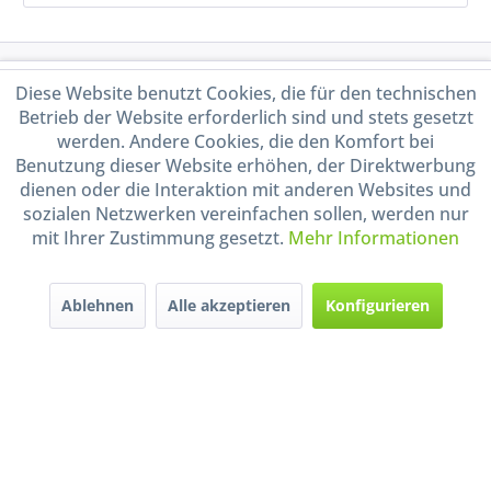
Service Hotline
Diese Website benutzt Cookies, die für den technischen
Betrieb der Website erforderlich sind und stets gesetzt
Shop Service
werden. Andere Cookies, die den Komfort bei
Benutzung dieser Website erhöhen, der Direktwerbung
dienen oder die Interaktion mit anderen Websites und
Informationen
sozialen Netzwerken vereinfachen sollen, werden nur
mit Ihrer Zustimmung gesetzt.
Mehr Informationen
Handel mit BIO-Weinen
kontrolliert und zertifiziert
durch DE-ÖKO-009
Ablehnen
Alle akzeptieren
Konfigurieren
* Alle Preise inkl. gesetzl. Mehrwertsteuer zzgl.
Versandkosten
und ggf.
Nachnahmegebühren, wenn nicht anders beschrieben