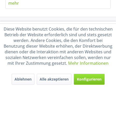
mehr
Service Hotline
Diese Website benutzt Cookies, die für den technischen
Betrieb der Website erforderlich sind und stets gesetzt
Shop Service
werden. Andere Cookies, die den Komfort bei
Benutzung dieser Website erhöhen, der Direktwerbung
dienen oder die Interaktion mit anderen Websites und
Informationen
sozialen Netzwerken vereinfachen sollen, werden nur
mit Ihrer Zustimmung gesetzt.
Mehr Informationen
Handel mit BIO-Weinen
kontrolliert und zertifiziert
durch DE-ÖKO-009
Ablehnen
Alle akzeptieren
Konfigurieren