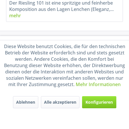
Der Riesling 101 ist eine spritzige und feinherbe
Komposition aus den Lagen Lenchen (Eleganz,...
mehr
Service Hotline
Diese Website benutzt Cookies, die für den technischen
Betrieb der Website erforderlich sind und stets gesetzt
Shop Service
werden. Andere Cookies, die den Komfort bei
Benutzung dieser Website erhöhen, der Direktwerbung
Informationen
dienen oder die Interaktion mit anderen Websites und
sozialen Netzwerken vereinfachen sollen, werden nur
mit Ihrer Zustimmung gesetzt.
Mehr Informationen
Handel mit BIO-Weinen
kontrolliert und zertifiziert
durch DE-ÖKO-009
Ablehnen
Alle akzeptieren
Konfigurieren