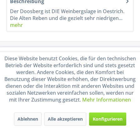
Beschreibung
Der Doosberg ist DIE Weinbergslage in Oestrich.
Die Alten Reben und die gezielt sehr niedrigen...
mehr
Service Hotline
Diese Website benutzt Cookies, die für den technischen
Betrieb der Website erforderlich sind und stets gesetzt
Shop Service
werden. Andere Cookies, die den Komfort bei
Benutzung dieser Website erhöhen, der Direktwerbung
Informationen
dienen oder die Interaktion mit anderen Websites und
sozialen Netzwerken vereinfachen sollen, werden nur
mit Ihrer Zustimmung gesetzt.
Mehr Informationen
Handel mit BIO-Weinen
kontrolliert und zertifiziert
durch DE-ÖKO-009
Ablehnen
Alle akzeptieren
Konfigurieren