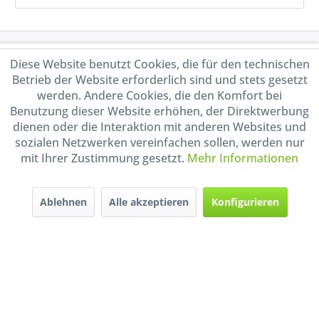
Service Hotline
Diese Website benutzt Cookies, die für den technischen
Betrieb der Website erforderlich sind und stets gesetzt
Shop Service
werden. Andere Cookies, die den Komfort bei
Benutzung dieser Website erhöhen, der Direktwerbung
dienen oder die Interaktion mit anderen Websites und
Informationen
sozialen Netzwerken vereinfachen sollen, werden nur
mit Ihrer Zustimmung gesetzt.
Mehr Informationen
Handel mit BIO-Weinen
kontrolliert und zertifiziert
durch DE-ÖKO-009
Ablehnen
Alle akzeptieren
Konfigurieren
* Alle Preise inkl. gesetzl. Mehrwertsteuer zzgl.
Versandkosten
und ggf.
Nachnahmegebühren, wenn nicht anders beschrieben