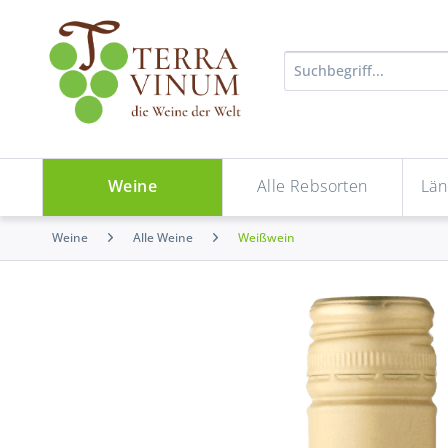
Weine
Alle Rebsorten
Län
Weine
Alle Weine
Weißwein