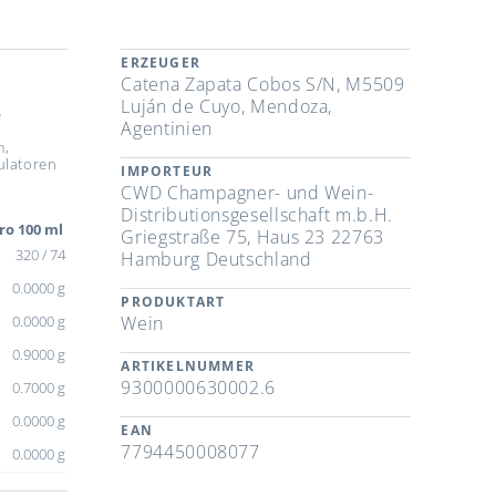
ERZEUGER
Catena Zapata Cobos S/N, M5509
Luján de Cuyo, Mendoza,
e
Agentinien
,
m,
ulatoren
IMPORTEUR
CWD Champagner- und Wein-
Distributionsgesellschaft m.b.H.
ro 100 ml
Griegstraße 75, Haus 23 22763
320 / 74
Hamburg Deutschland
0.0000 g
PRODUKTART
0.0000 g
Wein
0.9000 g
ARTIKELNUMMER
9300000630002.6
0.7000 g
0.0000 g
EAN
7794450008077
0.0000 g