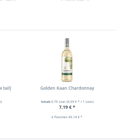
 tail]
Golden Kaan Chardonnay
Markus 
r)
Inhalt
0.75 Liter
(9,59 € * / 1 Liter)
Inhal
7,19 € *
6 Flaschen 43,14 € *