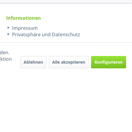
Informationen
Impressum
Privatsphäre und Datenschutz
rden.
aktion
Ablehnen
Alle akzeptieren
Konfigurieren
Handel mit BIO-Weinen
kontrolliert und zertifiziert
durch DE-ÖKO-009
ers beschrieben