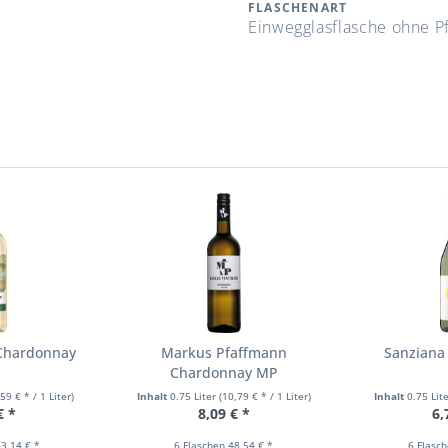
FLASCHENART
Einwegglasflasche ohne P
Chardonnay
Markus Pfaffmann
Sanziana
Chardonnay MP
,59 € * / 1 Liter)
Inhalt
0.75 Liter
(10,79 € * / 1 Liter)
Inhalt
0.75 Lit
€ *
8,09 € *
6,
3,14 € *
6 Flaschen 48,54 € *
6 Flasc