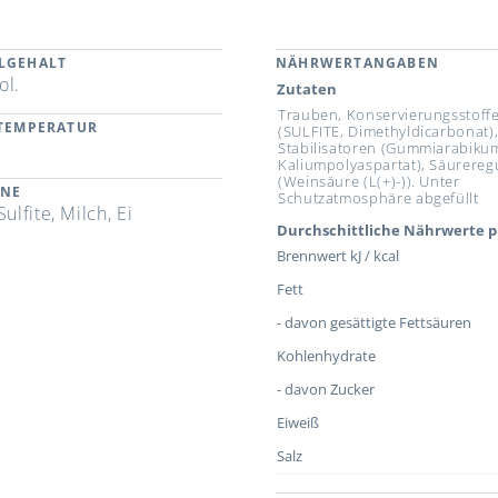
LGEHALT
NÄHRWERTANGABEN
ol.
Zutaten
Trauben, Konservierungsstoff
RTEMPERATUR
(SULFITE, Dimethyldicarbonat)
Stabilisatoren (Gummiarabiku
Kaliumpolyaspartat), Säurereg
(Weinsäure (L(+)-)). Unter
ENE
Schutzatmosphäre abgefüllt
Sulfite, Milch, Ei
Durchschittliche Nährwerte p
Brennwert kJ / kcal
Fett
- davon gesättigte Fettsäuren
Kohlenhydrate
- davon Zucker
Eiweiß
Salz