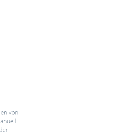
men von
anuell
 der