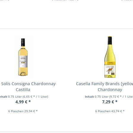
n
x Solís Consigna Chardonnay
Casella Family Brands [yellow
Castilla
Chardonnay
nhalt
0.75 Liter
(6,65 € * / 1 Liter)
Inhalt
0.75 Liter
(9,72 € * / 1 Lite
4,99 € *
7,29 € *
6 Flaschen 29,94 € *
6 Flaschen 43,74 € *