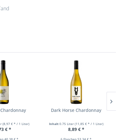
fand
 Chardonnay
Dark Horse Chardonnay
Ander
er
(8,97 € * / 1 Liter)
Inhalt
0.75 Liter
(11,85 € * / 1 Liter)
Inhalt
0.75
73 € *
8,89 € *
hen 40,38 € *
6 Flaschen 53,34 € *
6 F