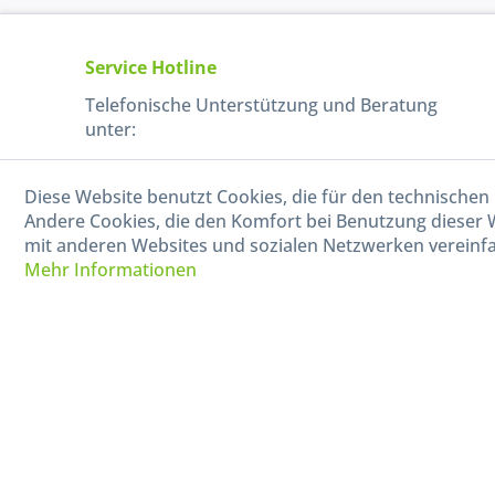
Service Hotline
Telefonische Unterstützung und Beratung
unter:
040-880 99 770
Diese Website benutzt Cookies, die für den technischen 
Mo-Fr, 09:00 - 15:00 Uhr
Andere Cookies, die den Komfort bei Benutzung dieser 
mit anderen Websites und sozialen Netzwerken vereinfa
Mehr Informationen
* Alle Preise in