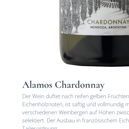
Alamos Chardonnay
Der Wein duftet nach reifen gelben Früchte
Eichenholznoten, ist saftig und vollmundig
verschiedenen Weinbergen auf Höhen zwisc
selektiert. Der Ausbau in französischem Eich
Tagesordnung.