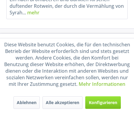
duftender Rotwein, der durch die Vermählung von
Syrah...
mehr
Service Hotline
Diese Website benutzt Cookies, die für den technischen
Betrieb der Website erforderlich sind und stets gesetzt
Shop Service
werden. Andere Cookies, die den Komfort bei
Benutzung dieser Website erhöhen, der Direktwerbung
Informationen
dienen oder die Interaktion mit anderen Websites und
sozialen Netzwerken vereinfachen sollen, werden nur
mit Ihrer Zustimmung gesetzt.
Mehr Informationen
Handel mit BIO-Weinen
kontrolliert und zertifiziert
durch DE-ÖKO-009
Ablehnen
Alle akzeptieren
Konfigurieren