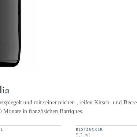
lia
rspiegelt und mit seiner reichen , reifen Kirsch- und Beer
0 Monate in französichen Barriques.
TE
RESTZUCKER
5,3 g/l