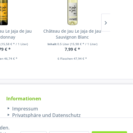
u Le Jaja de Jau
Château de Jau Le Jaja de Jau
Félix Sol
rdonnay
Sauvignon Blanc
r
(15,58 € * / 1 Liter)
Inhalt
0.5 Liter
(15,98 € * / 1 Liter)
Inhalt
0.75
79 € *
7,99 € *
7,0
hen 46,74 € *
6 Flaschen 47,94 € *
6 Flasch
Informationen
Impressum
Privatsphäre und Datenschutz
rden.