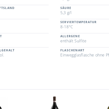
FTSLAND
SÄURE
5,3 g/l
SERVIERTEMPERATUR
8-18°C
T
ALLERGENE
enthält Sulfite
LGEHALT
FLASCHENART
ol.
Einwegglasflasche ohne P
n