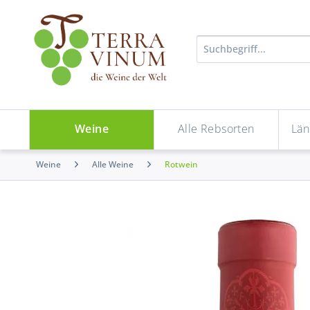
Weine
Alle Rebsorten
Län
Weine
Alle Weine
Rotwein