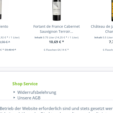
lento
Fortant de France Cabernet
Château de Ja
Sauvignon Terroir...
Cha
,92 € * / 1 Liter)
Inhalt
0.75 Liter
(14,25 € * / 1 Liter)
Inhalt
0.5 Lite
10,69 € *
7,
9,90 € *
 € *
59,40 € *
6 Flaschen 64,14 € *
6 Flasc
Shop Service
Widerrufsbelehrung
Unsere AGB
Lieferinformationen
Betrieb der Website erforderlich sind und stets gesetzt we