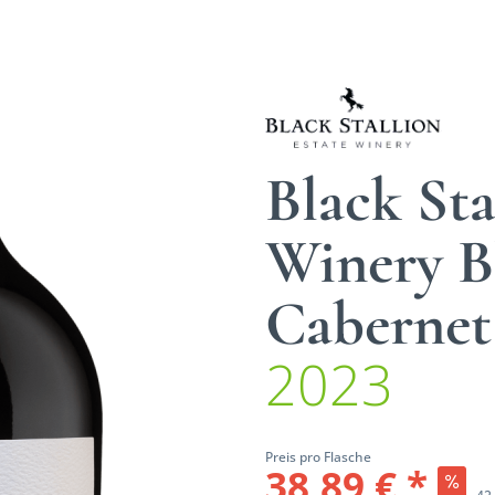
Black Sta
Winery Bl
Cabernet
2023
Preis pro Flasche
38,89 € *