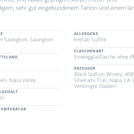
idigem, sehr gut eingebundenem Tannin und einem la
TE
ALLERGENE
t Sauvignon, Sauvignon
enthält Sulfite
FLASCHENART
Einwegglasflasche ohne P
FTSLAND
ERZEUGER
Black Stallion Winery, 408
ien, Napa Valley
Silverado Trail, Napa, CA 
Vereinigte Staaten
LGEHALT
ol.
RTEMPERATUR