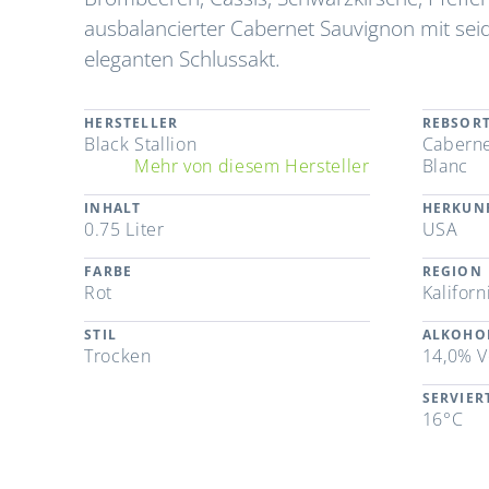
ausbalancierter Cabernet Sauvignon mit se
eleganten Schlussakt.
HERSTELLER
REBSOR
Black Stallion
Caberne
Mehr von diesem Hersteller
Blanc
INHALT
HERKUN
0.75 Liter
USA
FARBE
REGION
Rot
Kaliforn
STIL
ALKOHO
Trocken
14,0% V
SERVIE
16°C