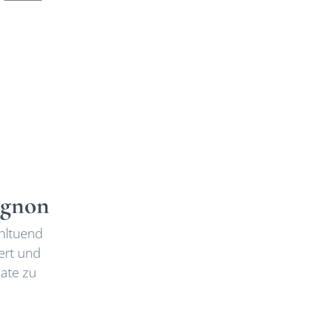
ignon
hltuend
ert und
nate zu