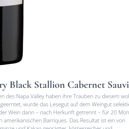
ery Black Stallion Cabernet Sauv
ten des Napa Valley haben ihre Trauben zu diesem wo
 geerntet, wurde das Lesegut auf dem Weingut selekti
te der Wein dann – nach Herkunft getrennt – für 20 Mo
 amerikanischen Barriques. Das Resultat ist ein von
rminze und Kakao geprägter, körperreicher und