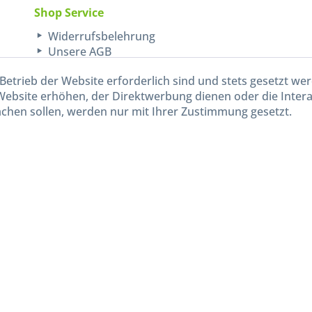
Shop Service
Widerrufsbelehrung
Unsere AGB
Lieferinformationen
Betrieb der Website erforderlich sind und stets gesetzt we
Website erhöhen, der Direktwerbung dienen oder die Inter
chen sollen, werden nur mit Ihrer Zustimmung gesetzt.
kl. gesetzl. Mehrwertsteuer zzgl.
Versandkosten
und ggf. Nachnahmegebühren, wenn nicht and
Widerruf erklären
Gestaltung, Shop-Setup, Management & Hosting durch
Ternum Internet Services
mit Shopwar