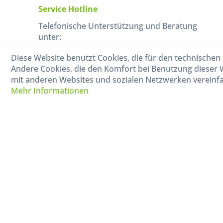
Service Hotline
Telefonische Unterstützung und Beratung
unter:
Diese Website benutzt Cookies, die für den technischen 
040-880 99 770
Andere Cookies, die den Komfort bei Benutzung dieser 
Mo-Fr, 09:00 - 15:00 Uhr
mit anderen Websites und sozialen Netzwerken vereinfa
Mehr Informationen
* Alle Preise in