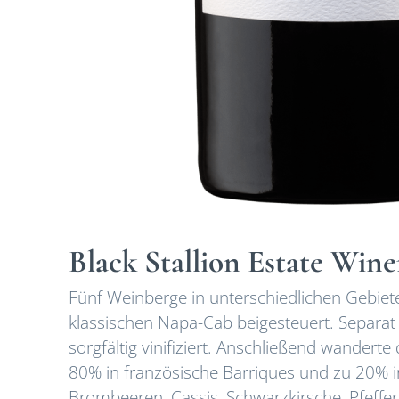
Black Stallion Estate Win
Fünf Weinberge in unterschiedlichen Gebie
klassischen Napa-Cab beigesteuert. Separat
sorgfältig vinifiziert. Anschließend wander
80% in französische Barriques und zu 20% in
Brombeeren, Cassis, Schwarzkirsche, Pfeffe