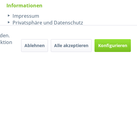
Informationen
Impressum
Privatsphäre und Datenschutz
rden.
aktion
Ablehnen
Alle akzeptieren
Konfigurieren
Handel mit BIO-Weinen
kontrolliert und zertifiziert
durch DE-ÖKO-009
ers beschrieben
e