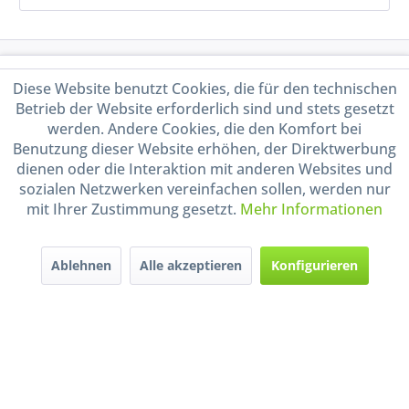
Service Hotline
Diese Website benutzt Cookies, die für den technischen
Betrieb der Website erforderlich sind und stets gesetzt
Shop Service
werden. Andere Cookies, die den Komfort bei
Benutzung dieser Website erhöhen, der Direktwerbung
Informationen
dienen oder die Interaktion mit anderen Websites und
sozialen Netzwerken vereinfachen sollen, werden nur
mit Ihrer Zustimmung gesetzt.
Mehr Informationen
Handel mit BIO-Weinen
kontrolliert und zertifiziert
durch DE-ÖKO-009
Ablehnen
Alle akzeptieren
Konfigurieren
* Alle Preise inkl. gesetzl. Mehrwertsteuer zzgl.
Versandkosten
und ggf.
Nachnahmegebühren, wenn nicht anders beschrieben