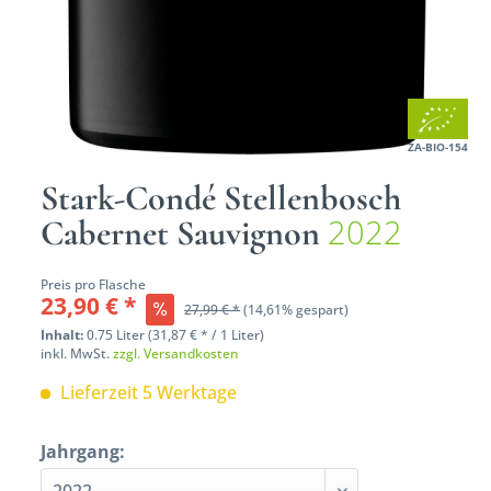
ZA-BIO-154
Stark-Condé Stellenbosch
2022
Cabernet Sauvignon
Preis pro Flasche
23,90 € *
27,99 € *
(14,61% gespart)
Inhalt:
0.75 Liter (31,87 € * / 1 Liter)
inkl. MwSt.
zzgl. Versandkosten
Lieferzeit 5 Werktage
Jahrgang: