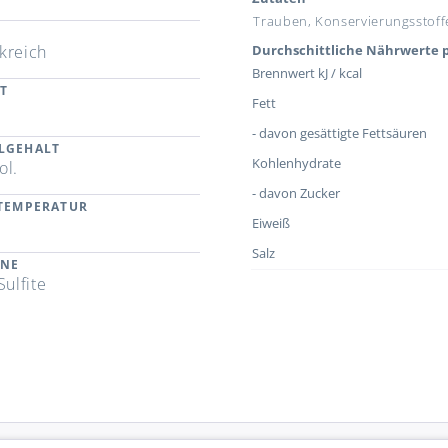
Trauben, Konservierungsstoffe,
kreich
Durchschittliche Nährwerte p
Brennwert kJ / kcal
T
Fett
- davon gesättigte Fettsäuren
LGEHALT
Kohlenhydrate
ol.
- davon Zucker
RTEMPERATUR
Eiweiß
C
Salz
ENE
Sulfite