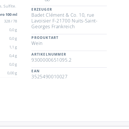
 Sulfite.
ERZEUGER
ro 100 ml
Badet Clément & Co. 10, rue
Lavoisier F-21700 Nuits-Saint-
328 / 78
Georges Frankreich
0,0 g
PRODUKTART
0,0 g
Wein
1,1 g
ARTIKELNUMMER
0,4 g
9300000651095.2
0,0 g
EAN
0,00 g
3525490010027