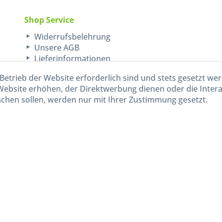
Shop Service
Widerrufsbelehrung
Unsere AGB
Lieferinformationen
Betrieb der Website erforderlich sind und stets gesetzt we
Website erhöhen, der Direktwerbung dienen oder die Inter
chen sollen, werden nur mit Ihrer Zustimmung gesetzt.
kl. gesetzl. Mehrwertsteuer zzgl.
Versandkosten
und ggf. Nachnahmegebühren, wenn nicht and
Widerruf erklären