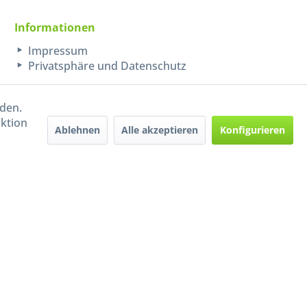
Informationen
Impressum
Privatsphäre und Datenschutz
rden.
aktion
Ablehnen
Alle akzeptieren
Konfigurieren
Handel mit BIO-Weinen
kontrolliert und zertifiziert
durch DE-ÖKO-009
ers beschrieben