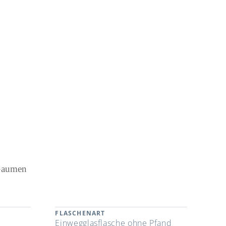
 Gaumen
FLASCHENART
Einwegglasflasche ohne Pfand