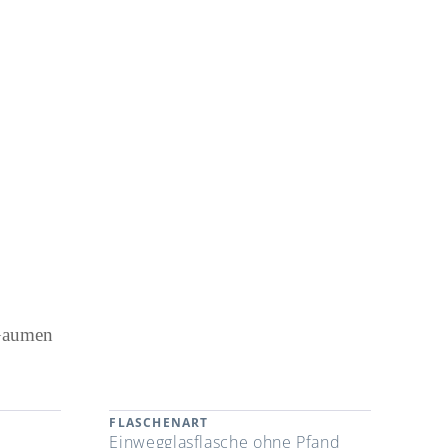
 Gaumen
FLASCHENART
Einwegglasflasche ohne Pfand