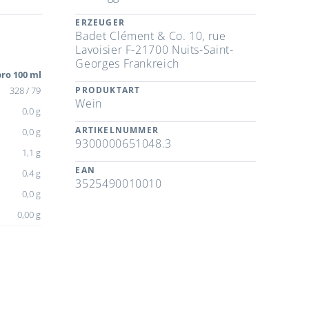
ERZEUGER
Badet Clément & Co. 10, rue
Lavoisier F-21700 Nuits-Saint-
Georges Frankreich
ro 100 ml
328 / 79
PRODUKTART
Wein
0,0 g
ARTIKELNUMMER
0,0 g
9300000651048.3
1,1 g
EAN
0,4 g
3525490010010
0,0 g
0,00 g