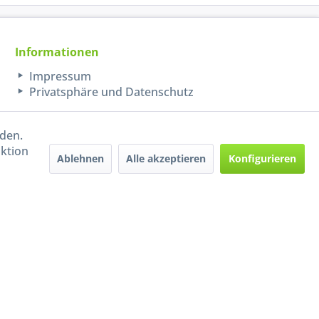
Informationen
Impressum
Privatsphäre und Datenschutz
rden.
aktion
Ablehnen
Alle akzeptieren
Konfigurieren
Handel mit BIO-Weinen
kontrolliert und zertifiziert
durch DE-ÖKO-009
ers beschrieben