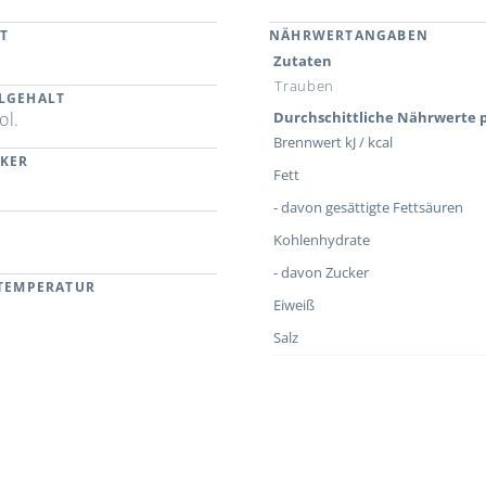
T
NÄHRWERTANGABEN
Zutaten
Trauben
LGEHALT
ol.
Durchschittliche Nährwerte p
Brennwert kJ / kcal
CKER
Fett
- davon gesättigte Fettsäuren
Kohlenhydrate
- davon Zucker
RTEMPERATUR
Eiweiß
Salz