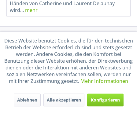
Händen von Catherine und Laurent Delaunay
wird...
mehr
Service Hotline
Diese Website benutzt Cookies, die für den technischen
Betrieb der Website erforderlich sind und stets gesetzt
Shop Service
werden. Andere Cookies, die den Komfort bei
Benutzung dieser Website erhöhen, der Direktwerbung
dienen oder die Interaktion mit anderen Websites und
Informationen
sozialen Netzwerken vereinfachen sollen, werden nur
mit Ihrer Zustimmung gesetzt.
Mehr Informationen
Handel mit BIO-Weinen
kontrolliert und zertifiziert
durch DE-ÖKO-009
Ablehnen
Alle akzeptieren
Konfigurieren