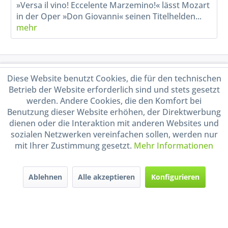
»Versa il vino! Eccelente Marzemino!« lässt Mozart
in der Oper »Don Giovanni« seinen Titelhelden...
mehr
Service Hotline
Diese Website benutzt Cookies, die für den technischen
Betrieb der Website erforderlich sind und stets gesetzt
Shop Service
werden. Andere Cookies, die den Komfort bei
Benutzung dieser Website erhöhen, der Direktwerbung
dienen oder die Interaktion mit anderen Websites und
Informationen
sozialen Netzwerken vereinfachen sollen, werden nur
mit Ihrer Zustimmung gesetzt.
Mehr Informationen
Handel mit BIO-Weinen
kontrolliert und zertifiziert
durch DE-ÖKO-009
Ablehnen
Alle akzeptieren
Konfigurieren