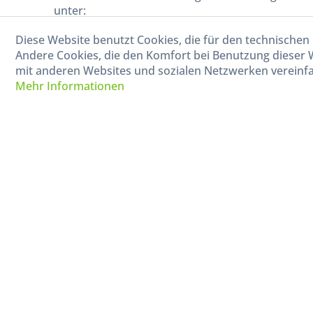
unter:
Diese Website benutzt Cookies, die für den technischen 
040-880 99 770
Andere Cookies, die den Komfort bei Benutzung dieser 
Mo-Fr, 09:00 - 15:00 Uhr
mit anderen Websites und sozialen Netzwerken vereinfa
Mehr Informationen
* Alle Preise in