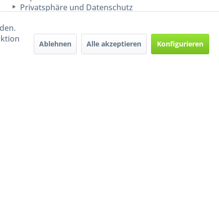
Privatsphäre und Datenschutz
rden.
aktion
Ablehnen
Alle akzeptieren
Konfigurieren
Handel mit BIO-Weinen
kontrolliert und zertifiziert
durch DE-ÖKO-009
ers beschrieben
e