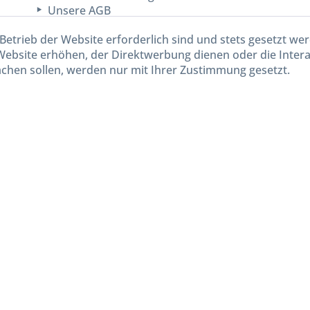
Unsere AGB
Lieferinformationen
Betrieb der Website erforderlich sind und stets gesetzt we
Website erhöhen, der Direktwerbung dienen oder die Inter
chen sollen, werden nur mit Ihrer Zustimmung gesetzt.
kl. gesetzl. Mehrwertsteuer zzgl.
Versandkosten
und ggf. Nachnahmegebühren, wenn nicht and
Widerruf erklären
Gestaltung, Shop-Setup, Management & Hosting durch
Ternum Internet Services
mit Shopwar