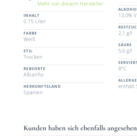
Mehr von diesem Hersteller
ALKOHO
13,0% V
INHALT
0.75 Liter
RESTZU
2,1 g/l
FARBE
Weiß
SÄURE
5,6 g/l
STIL
Trocken
SERVIE
8°C
REBSORTE
Albariño
ALLERG
enthält 
HERKUNFTSLAND
Spanien
Kunden haben sich ebenfalls angesehe