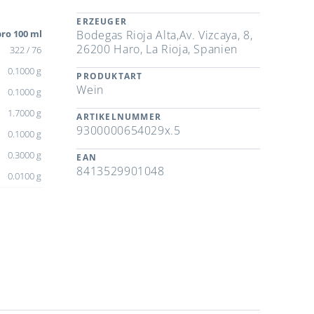
ERZEUGER
ro 100 ml
Bodegas Rioja Alta,Av. Vizcaya, 8,
26200 Haro, La Rioja, Spanien
322 / 76
0.1000 g
PRODUKTART
Wein
0.1000 g
1.7000 g
ARTIKELNUMMER
9300000654029x.5
0.1000 g
0.3000 g
EAN
8413529901048
0.0100 g