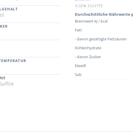
0,02% SULFITE
LGEHALT
ol.
Durchschittliche Nährwerte p
Brennwert kJ / kcal
CKER
Fett
- davon gesättigte Fettsäuren
Kohlenhydrate
- davon Zucker
RTEMPERATUR
Eiweiß
Salz
ENE
Sulfite
n