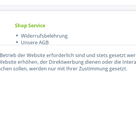
Shop Service
Widerrufsbelehrung
Unsere AGB
Lieferinformationen
Betrieb der Website erforderlich sind und stets gesetzt we
Website erhöhen, der Direktwerbung dienen oder die Inter
chen sollen, werden nur mit Ihrer Zustimmung gesetzt.
kl. gesetzl. Mehrwertsteuer zzgl.
Versandkosten
und ggf. Nachnahmegebühren, wenn nicht and