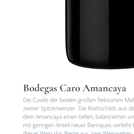
Bodegas Caro Amancaya
Die Cuvée der beiden großen Rebsorten Malb
zweier Spitzenwinzer. Die Rothschilds aus d
dem Amancaya einen tiefen, balancierten u
mit geringen Anteil neuer Barriques verleiht
dieser Wein das Beste aus zwei Weinwelten.