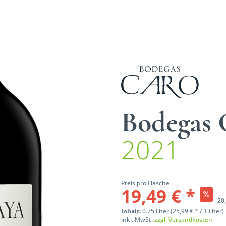
Bodegas 
2021
Preis pro Flasche
19,49 € *
20,
Inhalt:
0.75 Liter (25,99 € * / 1 Liter)
inkl. MwSt.
zzgl. Versandkosten