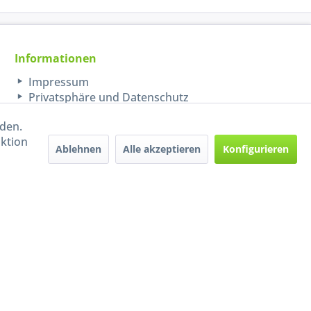
Informationen
Impressum
Privatsphäre und Datenschutz
rden.
aktion
Ablehnen
Alle akzeptieren
Konfigurieren
Handel mit BIO-Weinen
kontrolliert und zertifiziert
durch DE-ÖKO-009
ers beschrieben