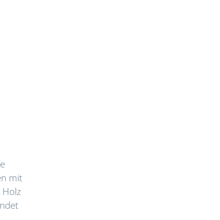
ée
en mit
 Holz
indet