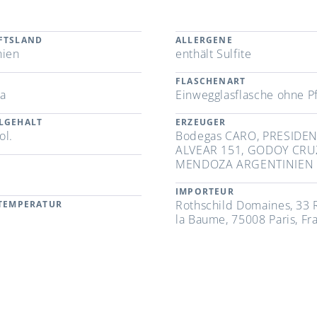
FTSLAND
ALLERGENE
nien
enthält Sulfite
FLASCHENART
a
Einwegglasflasche ohne P
LGEHALT
ERZEUGER
ol.
Bodegas CARO, PRESIDE
ALVEAR 151, GODOY CRU
MENDOZA ARGENTINIEN
IMPORTEUR
Rothschild Domaines, 33 
RTEMPERATUR
la Baume, 75008 Paris, Fr