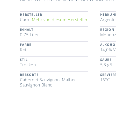
HERSTELLER
HERKUN
Caro
Mehr von diesem Hersteller
Argenti
INHALT
REGION
0.75 Liter
Mendoz
FARBE
ALKOHO
Rot
14,0% V
STIL
SÄURE
Trocken
5,3 g/l
REBSORTE
SERVIE
Cabernet Sauvignon, Malbec,
16°C
Sauvignon Blanc