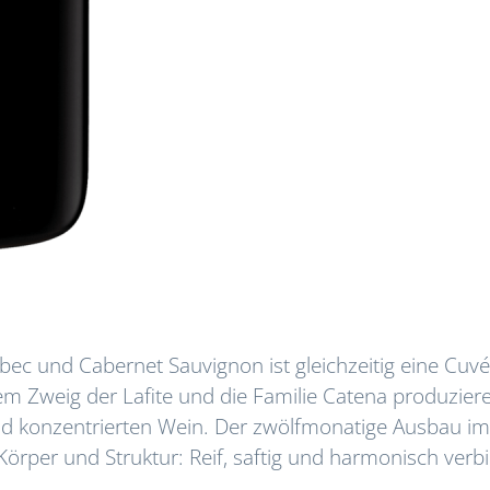
ec und Cabernet Sauvignon ist gleichzeitig eine Cuv
em Zweig der Lafite und die Familie Catena produzier
nd konzentrierten Wein. Der zwölfmonatige Ausbau im
 Körper und Struktur: Reif, saftig und harmonisch verb