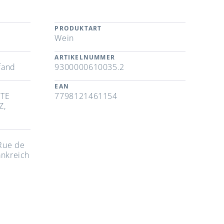
PRODUKTART
Wein
ARTIKELNUMMER
fand
9300000610035.2
EAN
NTE
7798121461154
Z,
Rue de
ankreich