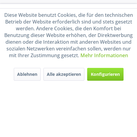
Service Hotline
Diese Website benutzt Cookies, die für den technischen
Betrieb der Website erforderlich sind und stets gesetzt
Shop Service
werden. Andere Cookies, die den Komfort bei
Benutzung dieser Website erhöhen, der Direktwerbung
Informationen
dienen oder die Interaktion mit anderen Websites und
sozialen Netzwerken vereinfachen sollen, werden nur
mit Ihrer Zustimmung gesetzt.
Mehr Informationen
Handel mit BIO-Weinen
kontrolliert und zertifiziert
durch DE-ÖKO-009
Ablehnen
Alle akzeptieren
Konfigurieren
* Alle Preise inkl. gesetzl. Mehrwertsteuer zzgl.
Versandkosten
und ggf.
Nachnahmegebühren, wenn nicht anders beschrieben
Widerruf erklären