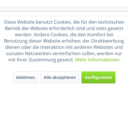
Service Hotline
Diese Website benutzt Cookies, die für den technischen
Betrieb der Website erforderlich sind und stets gesetzt
Shop Service
werden. Andere Cookies, die den Komfort bei
Benutzung dieser Website erhöhen, der Direktwerbung
Informationen
dienen oder die Interaktion mit anderen Websites und
sozialen Netzwerken vereinfachen sollen, werden nur
mit Ihrer Zustimmung gesetzt.
Mehr Informationen
Handel mit BIO-Weinen
kontrolliert und zertifiziert
durch DE-ÖKO-009
Ablehnen
Alle akzeptieren
Konfigurieren
* Alle Preise inkl. gesetzl. Mehrwertsteuer zzgl.
Versandkosten
und ggf.
Nachnahmegebühren, wenn nicht anders beschrieben