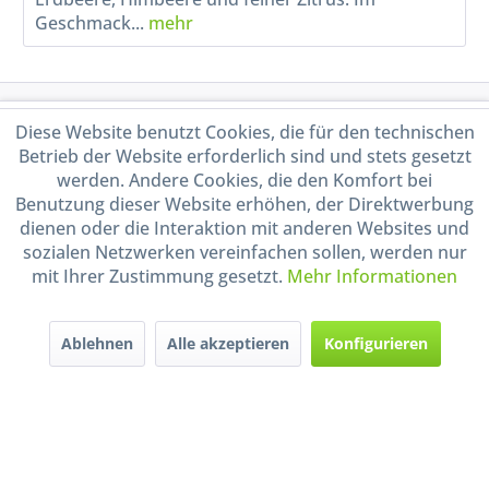
Geschmack...
mehr
Service Hotline
Diese Website benutzt Cookies, die für den technischen
Betrieb der Website erforderlich sind und stets gesetzt
Shop Service
werden. Andere Cookies, die den Komfort bei
Benutzung dieser Website erhöhen, der Direktwerbung
dienen oder die Interaktion mit anderen Websites und
Informationen
sozialen Netzwerken vereinfachen sollen, werden nur
mit Ihrer Zustimmung gesetzt.
Mehr Informationen
Handel mit BIO-Weinen
kontrolliert und zertifiziert
durch DE-ÖKO-009
Ablehnen
Alle akzeptieren
Konfigurieren