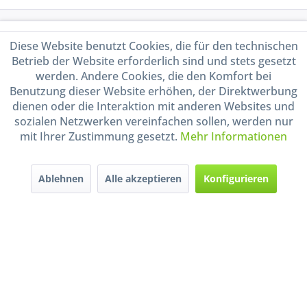
Service Hotline
Diese Website benutzt Cookies, die für den technischen
Betrieb der Website erforderlich sind und stets gesetzt
Shop Service
werden. Andere Cookies, die den Komfort bei
Benutzung dieser Website erhöhen, der Direktwerbung
Informationen
dienen oder die Interaktion mit anderen Websites und
sozialen Netzwerken vereinfachen sollen, werden nur
mit Ihrer Zustimmung gesetzt.
Mehr Informationen
Handel mit BIO-Weinen
kontrolliert und zertifiziert
durch DE-ÖKO-009
Ablehnen
Alle akzeptieren
Konfigurieren
* Alle Preise inkl. gesetzl. Mehrwertsteuer zzgl.
Versandkosten
und ggf.
Nachnahmegebühren, wenn nicht anders beschrieben
Widerruf erklären