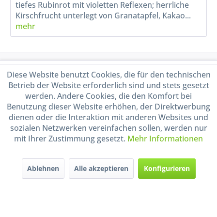
tiefes Rubinrot mit violetten Reflexen; herrliche
Kirschfrucht unterlegt von Granatapfel, Kakao...
mehr
Service Hotline
Diese Website benutzt Cookies, die für den technischen
Betrieb der Website erforderlich sind und stets gesetzt
Shop Service
werden. Andere Cookies, die den Komfort bei
Benutzung dieser Website erhöhen, der Direktwerbung
dienen oder die Interaktion mit anderen Websites und
Informationen
sozialen Netzwerken vereinfachen sollen, werden nur
mit Ihrer Zustimmung gesetzt.
Mehr Informationen
Handel mit BIO-Weinen
kontrolliert und zertifiziert
durch DE-ÖKO-009
Ablehnen
Alle akzeptieren
Konfigurieren