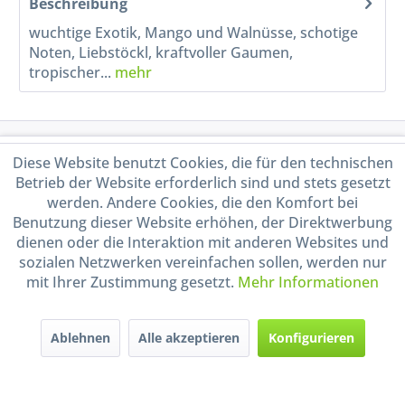
Beschreibung
wuchtige Exotik, Mango und Walnüsse, schotige
Noten, Liebstöckl, kraftvoller Gaumen,
tropischer...
mehr
Service Hotline
Diese Website benutzt Cookies, die für den technischen
Betrieb der Website erforderlich sind und stets gesetzt
Shop Service
werden. Andere Cookies, die den Komfort bei
Benutzung dieser Website erhöhen, der Direktwerbung
dienen oder die Interaktion mit anderen Websites und
Informationen
sozialen Netzwerken vereinfachen sollen, werden nur
mit Ihrer Zustimmung gesetzt.
Mehr Informationen
Handel mit BIO-Weinen
kontrolliert und zertifiziert
durch DE-ÖKO-009
Ablehnen
Alle akzeptieren
Konfigurieren