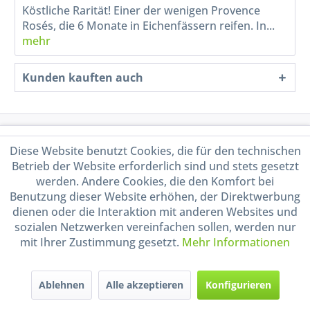
Köstliche Rarität! Einer der wenigen Provence
Rosés, die 6 Monate in Eichenfässern reifen. In...
mehr
Kunden kauften auch
Service Hotline
Diese Website benutzt Cookies, die für den technischen
Betrieb der Website erforderlich sind und stets gesetzt
Shop Service
werden. Andere Cookies, die den Komfort bei
Benutzung dieser Website erhöhen, der Direktwerbung
Informationen
dienen oder die Interaktion mit anderen Websites und
sozialen Netzwerken vereinfachen sollen, werden nur
mit Ihrer Zustimmung gesetzt.
Mehr Informationen
Handel mit BIO-Weinen
kontrolliert und zertifiziert
durch DE-ÖKO-009
Ablehnen
Alle akzeptieren
Konfigurieren