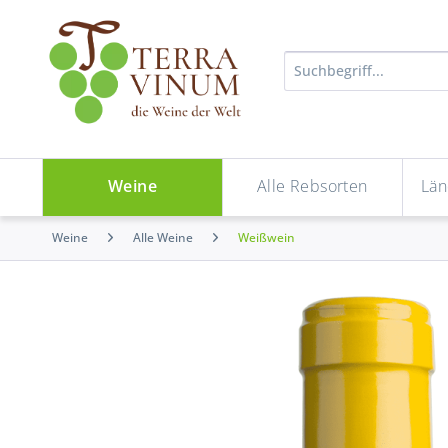
Weine
Alle Rebsorten
Län
Weine
Alle Weine
Weißwein