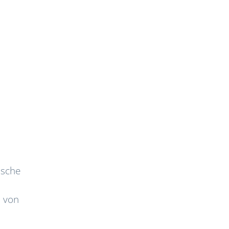
asche
d von