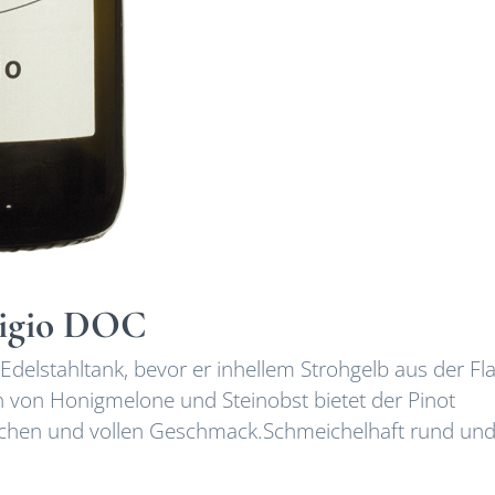
rigio DOC
m Edelstahltank, bevor er inhellem Strohgelb aus der Fl
 von Honigmelone und Steinobst bietet der Pinot
ichen und vollen Geschmack.Schmeichelhaft rund un