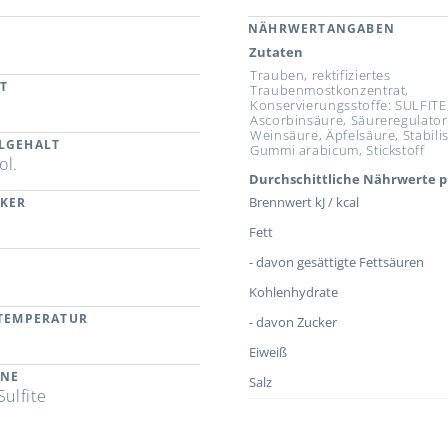
NÄHRWERTANGABEN
Zutaten
Trauben, rektifiziertes
T
Traubenmostkonzentrat,
Konservierungsstoffe: SULFITE,
Ascorbinsäure, Säureregulator
Weinsäure, Äpfelsäure, Stabili
LGEHALT
Gummi arabicum, Stickstoff
ol.
Durchschittliche Nährwerte p
Brennwert kJ / kcal
CKER
Fett
- davon gesättigte Fettsäuren
Kohlenhydrate
RTEMPERATUR
- davon Zucker
Eiweiß
ENE
Salz
Sulfite