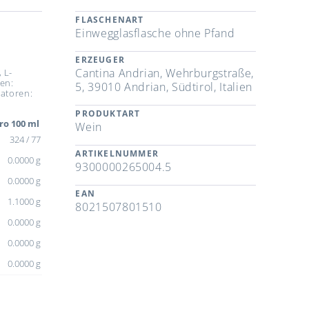
FLASCHENART
Einwegglasflasche ohne Pfand
ERZEUGER
Cantina Andrian, Wehrburgstraße,
 L-
en:
5, 39010 Andrian, Südtirol, Italien
satoren:
PRODUKTART
ro 100 ml
Wein
324 / 77
ARTIKELNUMMER
0.0000 g
9300000265004.5
0.0000 g
EAN
1.1000 g
8021507801510
0.0000 g
0.0000 g
0.0000 g