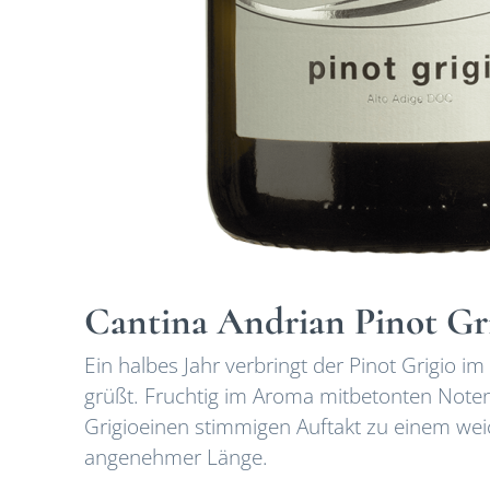
Cantina Andrian Pinot G
Ein halbes Jahr verbringt der Pinot Grigio i
grüßt. Fruchtig im Aroma mitbetonten Noten
Grigioeinen stimmigen Auftakt zu einem we
angenehmer Länge.