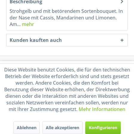
Beschreibung
Strohgelb und mit betörendem Sortenbouquet. In
der Nase mit Cassis, Mandarinen und Limonen.
Am...
mehr
Kunden kauften auch
Service Hotline
Diese Website benutzt Cookies, die für den technischen
Betrieb der Website erforderlich sind und stets gesetzt
Shop Service
werden. Andere Cookies, die den Komfort bei
Benutzung dieser Website erhöhen, der Direktwerbung
dienen oder die Interaktion mit anderen Websites und
Informationen
sozialen Netzwerken vereinfachen sollen, werden nur
mit Ihrer Zustimmung gesetzt.
Mehr Informationen
Handel mit BIO-Weinen
kontrolliert und zertifiziert
durch DE-ÖKO-009
Ablehnen
Alle akzeptieren
Konfigurieren