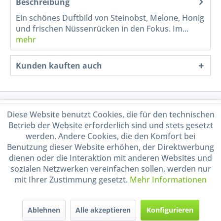
Beschreibung
Ein schönes Duftbild von Steinobst, Melone, Honig
und frischen Nüssenrücken in den Fokus. Im...
mehr
Kunden kauften auch
Service Hotline
Diese Website benutzt Cookies, die für den technischen
Betrieb der Website erforderlich sind und stets gesetzt
Shop Service
werden. Andere Cookies, die den Komfort bei
Benutzung dieser Website erhöhen, der Direktwerbung
dienen oder die Interaktion mit anderen Websites und
Informationen
sozialen Netzwerken vereinfachen sollen, werden nur
mit Ihrer Zustimmung gesetzt.
Mehr Informationen
Handel mit BIO-Weinen
kontrolliert und zertifiziert
durch DE-ÖKO-009
Ablehnen
Alle akzeptieren
Konfigurieren