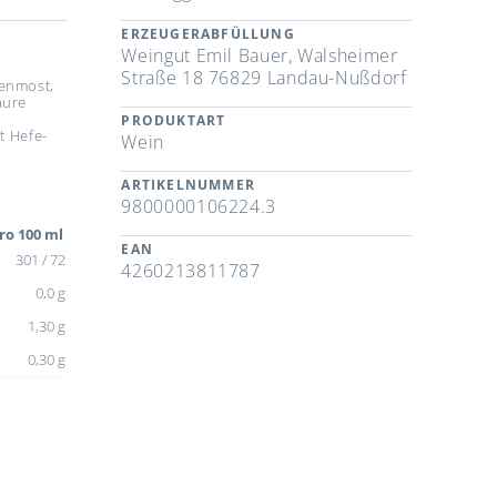
ERZEUGERABFÜLLUNG
Weingut Emil Bauer, Walsheimer
Straße 18 76829 Landau-Nußdorf
benmost,
äure
r
PRODUKTART
t Hefe-
Wein
ARTIKELNUMMER
9800000106224.3
ro 100 ml
EAN
301 / 72
4260213811787
0,0 g
1,30 g
0,30 g