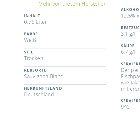
Mehr von diesem Hersteller
ALKOHO
12,5% V
INHALT
0.75 Liter
RESTZU
3,1 g/l
FARBE
Weiß
SÄURE
6,7 g/l
STIL
Trocken
SERVIE
Der per
REBSORTE
Sauvignon Blanc
Fischpa
wie Jak
mit cre
HERKUNFTSLAND
Deutschland
SERVIE
9°C