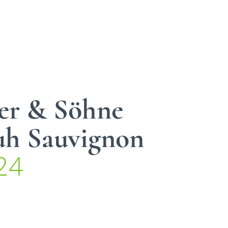
er & Söhne
h Sauvignon
24