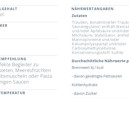
LGEHALT
NÄHRWERTANGABEN
ol.
Zutaten
Trauben, konzentrierter Trau
CKER
Säureregulator: enthält Weins
und/oder Äpfelsäure und/ode
Milchsäure, Stabilisator: enthäl
Mannoproteine und/oder
Kaliumpolyaspartat und/oder
Carboxymethylcellulose,
Konservierungsstoff: Sulfite
REMPFEHLUNG
Durchschittliche Nährwerte p
fekte Begleiter zu
Brennwert kJ / kcal
steten, Meeresfrüchten
obsmuscheln oder Pasta
- davon gesättigte Fettsäuren
migen Saucen
Kohlenhydrate
RTEMPERATUR
- davon Zucker