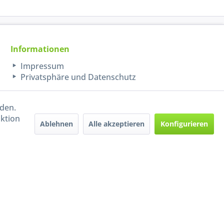
Informationen
Impressum
Privatsphäre und Datenschutz
rden.
aktion
Ablehnen
Alle akzeptieren
Konfigurieren
Handel mit BIO-Weinen
kontrolliert und zertifiziert
durch DE-ÖKO-009