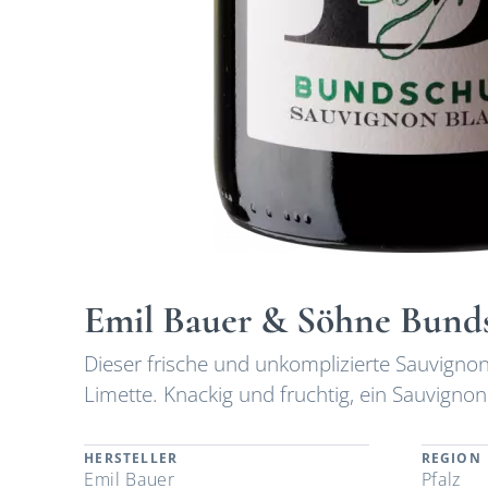
Emil Bauer & Söhne Bund
Dieser frische und unkomplizierte Sauvigno
Limette. Knackig und fruchtig, ein Sauvignon
HERSTELLER
REGION
Emil Bauer
Pfalz