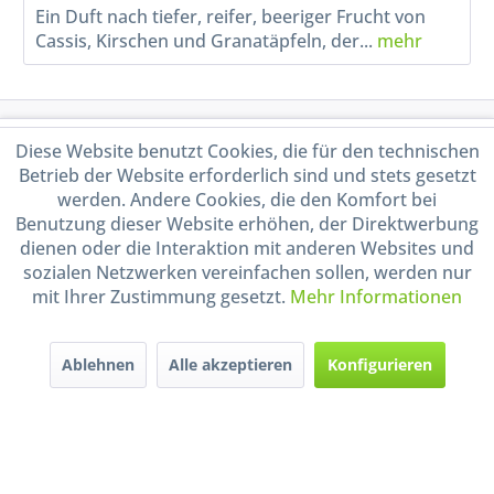
Ein Duft nach tiefer, reifer, beeriger Frucht von
Cassis, Kirschen und Granatäpfeln, der...
mehr
Service Hotline
Diese Website benutzt Cookies, die für den technischen
Betrieb der Website erforderlich sind und stets gesetzt
Shop Service
werden. Andere Cookies, die den Komfort bei
Benutzung dieser Website erhöhen, der Direktwerbung
dienen oder die Interaktion mit anderen Websites und
Informationen
sozialen Netzwerken vereinfachen sollen, werden nur
mit Ihrer Zustimmung gesetzt.
Mehr Informationen
Handel mit BIO-Weinen
kontrolliert und zertifiziert
durch DE-ÖKO-009
Ablehnen
Alle akzeptieren
Konfigurieren