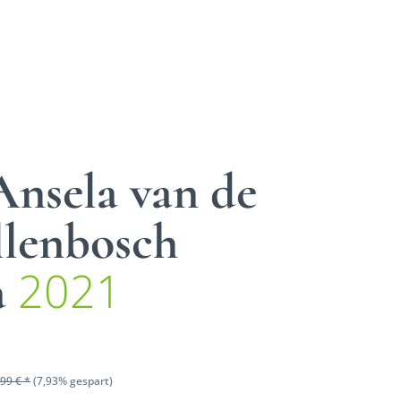
Ansela van de
llenbosch
2021
a
99 € *
(7,93% gespart)