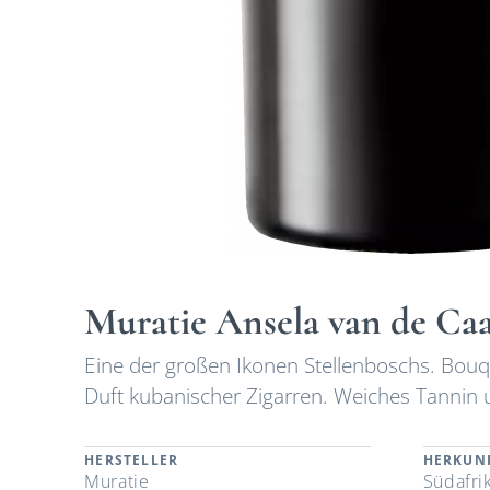
Muratie Ansela van de Caa
Eine der großen Ikonen Stellenboschs. Bouqu
Duft kubanischer Zigarren. Weiches Tannin 
HERSTELLER
HERKUN
Muratie
Südafri