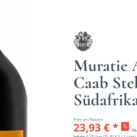
Muratie 
Caab Ste
Südafrik
Preis pro Flasche
23,93 € *
25,
Inhalt:
0.75 Liter (31,91 € * / 1 Liter)