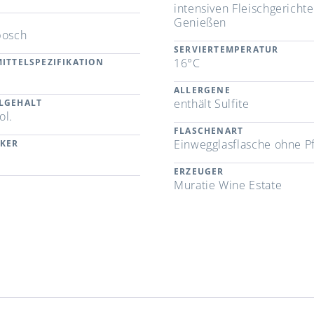
intensiven Fleischgericht
Genießen
bosch
SERVIERTEMPERATUR
16°C
ITTELSPEZIFIKATION
ALLERGENE
enthält Sulfite
LGEHALT
ol.
FLASCHENART
Einwegglasflasche ohne P
CKER
ERZEUGER
Muratie Wine Estate