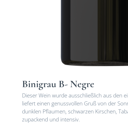
Binigrau B- Negre
Dieser Wein wurde ausschließlich aus den 
liefert einen genussvollen Gruß von der Son
dunklen Pflaumen, schwarzen Kirschen, Taba
zupackend und intensiv.