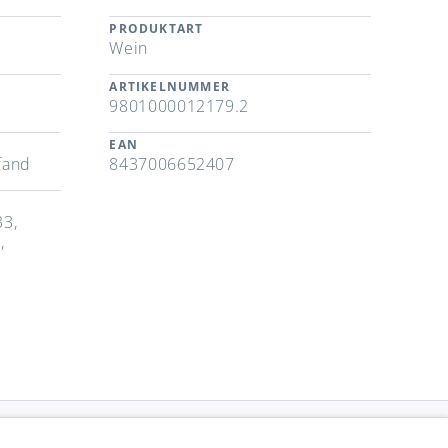
PRODUKTART
Wein
ARTIKELNUMMER
9801000012179.2
EAN
fand
8437006652407
33,
,