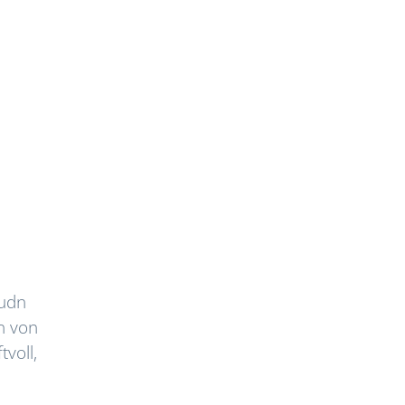
 udn
n von
voll,