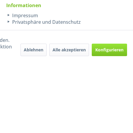
Informationen
Impressum
Privatsphäre und Datenschutz
rden.
aktion
Ablehnen
Alle akzeptieren
Konfigurieren
Handel mit BIO-Weinen
kontrolliert und zertifiziert
durch DE-ÖKO-009
ers beschrieben
e