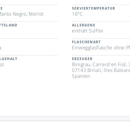
TE
SERVIERTEMPERATUR
 Manto Negro, Merlot
16°C
FTSLAND
ALLERGENE
n
enthält Sulfite
FLASCHENART
a
Einwegglasflasche ohne P
LGEHALT
ERZEUGER
ol.
Binigrau, Carrerd'en Fiol, 
07143 Biniali, Illes Balears
Spanien