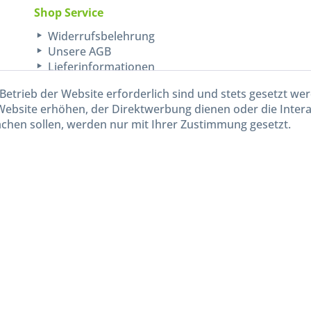
Shop Service
Widerrufsbelehrung
Unsere AGB
Lieferinformationen
Betrieb der Website erforderlich sind und stets gesetzt we
Website erhöhen, der Direktwerbung dienen oder die Inter
chen sollen, werden nur mit Ihrer Zustimmung gesetzt.
kl. gesetzl. Mehrwertsteuer zzgl.
Versandkosten
und ggf. Nachnahmegebühren, wenn nicht and
Widerruf erklären
Gestaltung, Shop-Setup, Management & Hosting durch
Ternum Internet Services
mit Shopwar