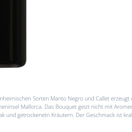
einheimischen Sorten Manto Negro und Callet erzeugt
neninsel Mallorca. Das Bouquet geizt nicht mit Arome
k und getrockenetn Kräutern. Der Geschmack ist kraft