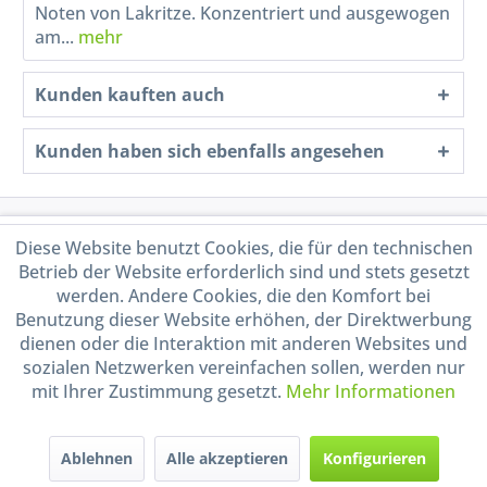
Noten von Lakritze. Konzentriert und ausgewogen
am...
mehr
Kunden kauften auch
Kunden haben sich ebenfalls angesehen
Service Hotline
Diese Website benutzt Cookies, die für den technischen
Betrieb der Website erforderlich sind und stets gesetzt
Shop Service
werden. Andere Cookies, die den Komfort bei
Benutzung dieser Website erhöhen, der Direktwerbung
dienen oder die Interaktion mit anderen Websites und
Informationen
sozialen Netzwerken vereinfachen sollen, werden nur
mit Ihrer Zustimmung gesetzt.
Mehr Informationen
Handel mit BIO-Weinen
kontrolliert und zertifiziert
durch DE-ÖKO-009
Ablehnen
Alle akzeptieren
Konfigurieren