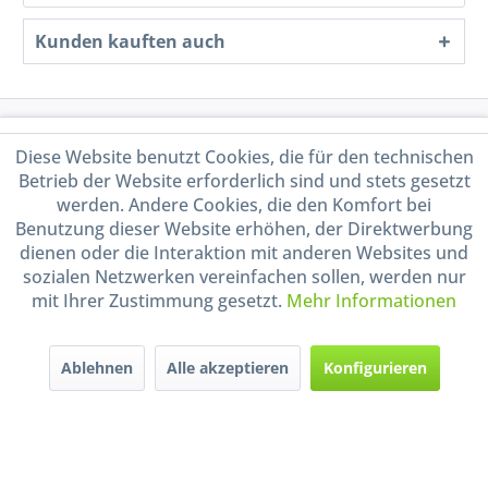
Kunden kauften auch
Service Hotline
Diese Website benutzt Cookies, die für den technischen
Betrieb der Website erforderlich sind und stets gesetzt
Shop Service
werden. Andere Cookies, die den Komfort bei
Benutzung dieser Website erhöhen, der Direktwerbung
Informationen
dienen oder die Interaktion mit anderen Websites und
sozialen Netzwerken vereinfachen sollen, werden nur
mit Ihrer Zustimmung gesetzt.
Mehr Informationen
Handel mit BIO-Weinen
kontrolliert und zertifiziert
durch DE-ÖKO-009
Ablehnen
Alle akzeptieren
Konfigurieren