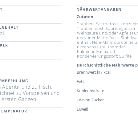
T
NÄHRWERTANGABEN
Zutaten
Trauben, Saccharose, konzentr
LGEHALT
Traubenmost, Säureregulator: 
ol.
Weinsäure und/oder Äpfelsäu
und/oder Milchsäure, Stabilisa
enthält Hefe-Mannoproteine 
CKER
Citronensäure und/oder
Kaliumpolyaspartat,
Konservierungsstoff: Sulfite
Durchschittliche Nährwerte p
Brennwert kJ / kcal
REMPFEHLUNG
Fett
s Aperitif und zu Fisch,
Kohlenhydrate
ichnet zu Vorspeisen und
n ersten Gängen.
- davon Zucker
Eiweiß
RTEMPERATUR