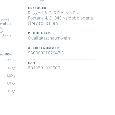
ERZEUGER
Ruggeri & C. S.P.A. Via Pra
Fontana 4, 31049 Valdobbiadene
ierter
(Treviso) Italien
enthält
re
tor:
PRODUKTART
und/oder
Qualitätsschaumwein
ARTIKELNUMMER
9800000107047.6
ro 100 ml
302 / 66
EAN
8010391010900
0,0 g
1,00 g
1,00 g
0,0 g