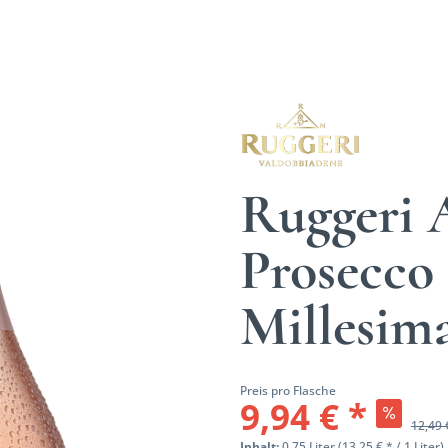
Ruggeri 
Prosecco
Millesim
Preis pro Flasche
9,94 € *
12,49 
Inhalt:
0.75 Liter (13,25 € * / 1 Liter)