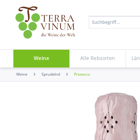
Weine
Alle Rebsorten
Län
Weine
Sprudelnd
Prosecco