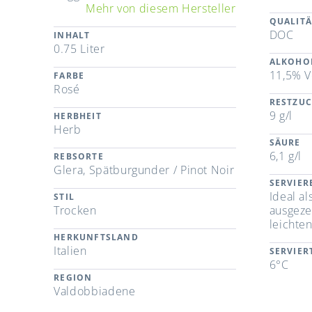
Mehr von diesem Hersteller
QUALITÄ
DOC
INHALT
0.75 Liter
ALKOHO
11,5% V
FARBE
Rosé
RESTZU
9 g/l
HERBHEIT
Herb
SÄURE
6,1 g/l
REBSORTE
Glera, Spätburgunder / Pinot Noir
SERVIE
Ideal al
STIL
Trocken
ausgeze
leichte
HERKUNFTSLAND
Italien
SERVIE
6°C
REGION
Valdobbiadene