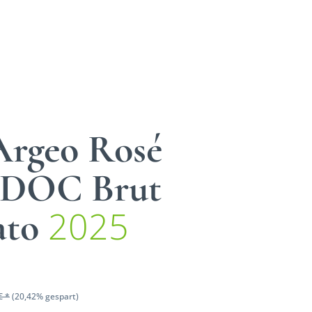
Argeo Rosé
 DOC Brut
2025
ato
€ *
(20,42% gespart)