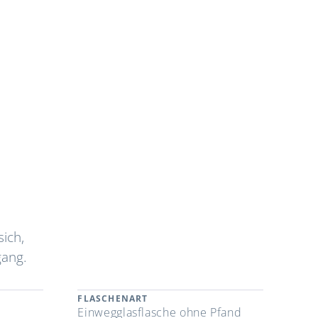
ich,
gang.
FLASCHENART
Einwegglasflasche ohne Pfand