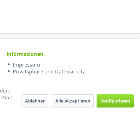
Informationen
Impressum
Privatsphäre und Datenschutz
rden.
aktion
Ablehnen
Alle akzeptieren
Konfigurieren
Handel mit BIO-Weinen
kontrolliert und zertifiziert
durch DE-ÖKO-009