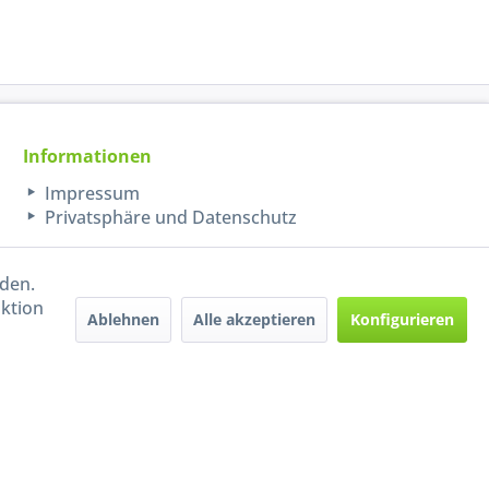
Informationen
Impressum
Privatsphäre und Datenschutz
rden.
aktion
Ablehnen
Alle akzeptieren
Konfigurieren
Handel mit BIO-Weinen
kontrolliert und zertifiziert
durch DE-ÖKO-009