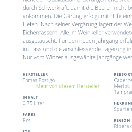
durch Schwerkraft, damit die Beeren nicht 
ankommen. Die Gärung erfolgt mit Hilfe e
Hefen. Nach seiner Vergärung lagert der W
Eichenfässern. Alle im Weinkeller verwend
ausgetauscht. Für den neuen Jahrgang erfol
im Fass und die anschliessende Lagerung in
Nur vom Winzer ausgewählte Jahrgänge werden
HERSTELLER
REBSOR
Tomás Postigo
Caberne
Mehr von diesem Hersteller
Merlot,
Tempran
INHALT
0.75 Liter
HERKUN
Spanie
FARBE
Rot
REGION
Ribera 
STIL