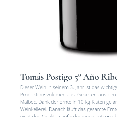
Tomás Postigo 5º Año Rib
Dieser Wein in seinem 3. Jahr ist das wicht
Produktionsvolumen aus. Gekeltert aus den
Malbec. Dank der Ernte in 10-kg-Kisten gel
Weinkellerei. Danach läuft das gesamte Ernt
nicht den Qualitätsanforderungen entsprech