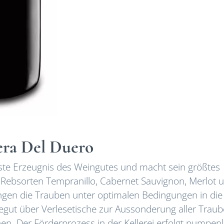
era Del Duero
igste Erzeugnis des Weingutes und macht sein größtes
 Rebsorten Tempranillo, Cabernet Sauvignon, Merlot 
angen die Trauben unter optimalen Bedingungen in die
egut über Verlesetische zur Aussonderung aller Traub
en. Der Förderprozess in der Kellerei erfolgt pumpen