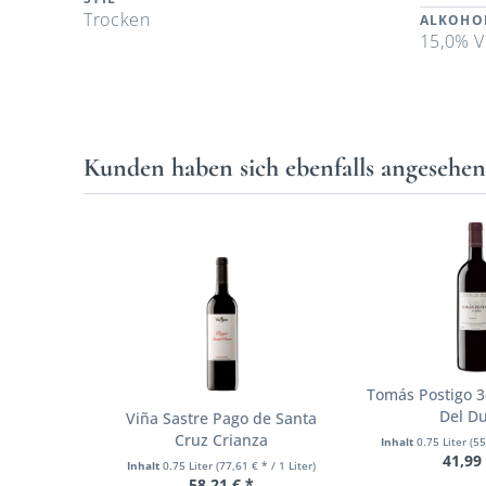
Trocken
ALKOHO
15,0% V
Kunden haben sich ebenfalls angesehe
Tomás Postigo 3
Del D
Viña Sastre Pago de Santa
Cruz Crianza
Inhalt
0.75 Liter
(55
41,99
Inhalt
0.75 Liter
(77,61 € * / 1 Liter)
58,21 € *