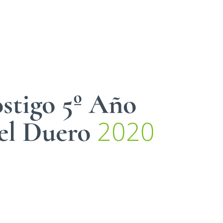
stigo 5º Año
2020
el Duero