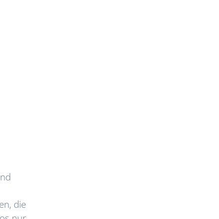
und
en, die
los nur