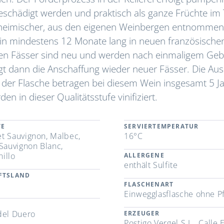
beschädigt werden und praktisch als ganze Früchte im
inheimischer, aus den eigenen Weinbergen entnomme
ein mindestens 12 Monate lang in neuen französische
eten Fässer sind neu und werden nach einmaligem Ge
gt dann die Anschaffung wieder neuer Fässer. Die Aus
 der Flasche betragen bei diesem Wein insgesamt 5 Ja
 in dieser Qualitätsstufe vinifiziert.
TE
SERVIERTEMPERATUR
t Sauvignon, Malbec,
16°C
 Sauvignon Blanc,
illo
ALLERGENE
enthält Sulfite
FTSLAND
n
FLASCHENART
Einwegglasflasche ohne P
del Duero
ERZEUGER
Postigo Vergel S.L., Calle 