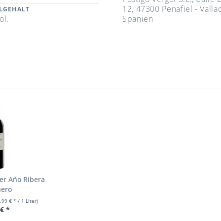
12, 47300 Penafiel - Valla
LGEHALT
ol.
Spanien
n
er Año Ribera
uero
,99 € * / 1 Liter)
 € *