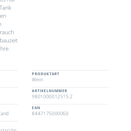
 Tank
nen
n
brauch
bauzeit
hre.
PRODUKTART
Wein
ARTIKELNUMMER
9801000012515.2
EAN
fand
8447175000060
Estación